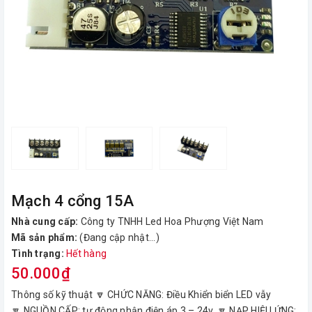
Mạch 4 cổng 15A
Nhà cung cấp:
Công ty TNHH Led Hoa Phượng Việt Nam
Mã sản phẩm:
(Đang cập nhật...)
Tình trạng:
Hết hàng
50.000₫
Thông số kỹ thuật 🔽 CHỨC NĂNG: Điều Khiển biển LED vẫy
🔽 NGUỒN CẤP: tự động nhận điện áp 3 – 24v. 🔽 NẠP HIỆU ỨNG: