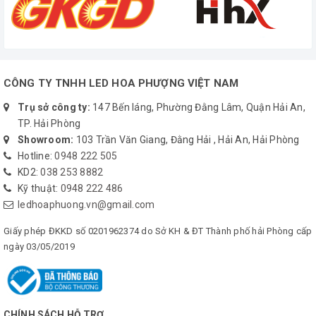
• Bước 1 : Tách tải, đấu chung Dương (+) LED về Nguồn
• Bước 2 : Đấu Âm(-) LED về cọc Mạch Điều Khiển
• Bước 3 : Đấu nguồn ( Dương, Âm ) nuôi mạch
• Bước 4 : Đấu thông âm 2 nguồn, đấu thêm dây Âm ( dây mát )
cho mạch
CÔNG TY TNHH LED HOA PHƯỢNG VIỆT NAM
*Chú ý : Sử dụng dây điện tương ứng với mức công suất
Trụ sở công ty:
147 Bến láng, Phường Đằng Lâm, Quận Hải An,
TP. Hải Phòng
Showroom:
103 Trần Văn Giang, Đằng Hải , Hải An, Hải Phòng
Hotline:
0948 222 505
KD2:
038 253 8882
Kỹ thuật:
0948 222 486
ledhoaphuong.vn@gmail.com
Giấy phép ĐKKD số 0201962374 do Sở KH & ĐT Thành phố hải Phòng cấp
ngày 03/05/2019
CHÍNH SÁCH HỖ TRỢ