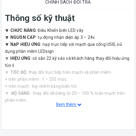
CHÍNH SÁCH ĐỔI TRẢ
Thông số kỹ thuật
🔽 CHỨC NĂNG
: Điều Khiển biển LED vẫy
🔽 NGUỒN CẤP
: tự động nhận điện áp 3 – 24v.
🔽 NẠP HIỆU ỨNG
: nạp trực tiếp với mạch qua cổng USB, sử
dụng phần mềm LEDsign
🔽
HIỆU ỨNG
: có sẵn 22 kỹ xảo và khách hàng thay đổi hiệu ứng
tùy ý
🔽
TỐC ĐỘ
: thay đổi trực tiếp trên mạch và phần mềm.
+ trên phần mềm : 1 – 255 mức.
+ trên mạch : tùy chỉnh băng biến trở
🔽
ĐỘ SÁNG
: thay đổi dễ dàng từ 20 – 100 % toàn mạch trên
phần mềm.
Xem thêm
🔽
LED HIỂN THỊ
: mỗi cổng ra 1 led để hiển thị hiệu ứng đang
chạy.
🔽
CỔNG MỞ RỘNG
: mở rộng tới 96 cổng .
🔽
CHÂN GHÉP NỐI
: kết nối bằng DOMINO cho phép đấu nối dễ
dàng mà
KHÔNG PHẢI