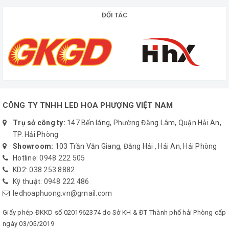
ĐỐI TÁC
CÔNG TY TNHH LED HOA PHƯỢNG VIỆT NAM
Trụ sở công ty:
147 Bến láng, Phường Đằng Lâm, Quận Hải An,
TP. Hải Phòng
Showroom:
103 Trần Văn Giang, Đằng Hải , Hải An, Hải Phòng
Hotline:
0948 222 505
KD2:
038 253 8882
Kỹ thuật:
0948 222 486
ledhoaphuong.vn@gmail.com
Giấy phép ĐKKD số 0201962374 do Sở KH & ĐT Thành phố hải Phòng cấp
ngày 03/05/2019