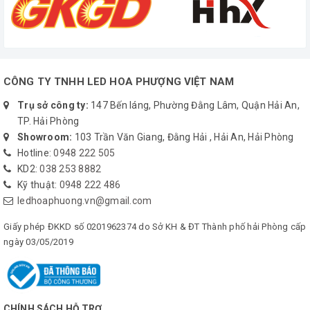
• Bước 1 : Tách tải, đấu chung Dương (+) LED về Nguồn
• Bước 2 : Đấu Âm(-) LED về cọc Mạch Điều Khiển
• Bước 3 : Đấu nguồn ( Dương, Âm ) nuôi mạch
• Bước 4 : Đấu thông âm 2 nguồn, đấu thêm dây Âm ( dây mát )
cho mạch
CÔNG TY TNHH LED HOA PHƯỢNG VIỆT NAM
*Chú ý : Sử dụng dây điện tương ứng với mức công suất
Trụ sở công ty:
147 Bến láng, Phường Đằng Lâm, Quận Hải An,
TP. Hải Phòng
Showroom:
103 Trần Văn Giang, Đằng Hải , Hải An, Hải Phòng
Hotline:
0948 222 505
KD2:
038 253 8882
Kỹ thuật:
0948 222 486
ledhoaphuong.vn@gmail.com
Giấy phép ĐKKD số 0201962374 do Sở KH & ĐT Thành phố hải Phòng cấp
ngày 03/05/2019
CHÍNH SÁCH HỖ TRỢ