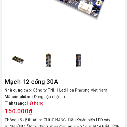
Mạch 12 cổng 30A
Nhà cung cấp:
Công ty TNHH Led Hoa Phượng Việt Nam
Mã sản phẩm:
(Đang cập nhật...)
Tình trạng:
Hết hàng
150.000₫
Thông số kỹ thuật 🔽 CHỨC NĂNG: Điều Khiển biển LED vẫy
🔽 NGUỒN CẤP: tự động nhận điện áp 3 – 24v. 🔽 NẠP HIỆU ỨNG: