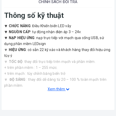
CHÍNH SÁCH ĐỔI TRẢ
Thông số kỹ thuật
🔽 CHỨC NĂNG
: Điều Khiển biển LED vẫy
🔽 NGUỒN CẤP
: tự động nhận điện áp 3 – 24v.
🔽 NẠP HIỆU ỨNG
: nạp trực tiếp với mạch qua cổng USB, sử
dụng phần mềm LEDsign
🔽
HIỆU ỨNG
: có sẵn 22 kỹ xảo và khách hàng thay đổi hiệu ứng
tùy ý
🔽
TỐC ĐỘ
: thay đổi trực tiếp trên mạch và phần mềm.
+ trên phần mềm : 1 – 255 mức.
+ trên mạch : tùy chỉnh băng biến trở
🔽
ĐỘ SÁNG
: thay đổi dễ dàng từ 20 – 100 % toàn mạch trên
phần mềm.
Xem thêm
🔽
LED HIỂN THỊ
: mỗi cổng ra 1 led để hiển thị hiệu ứng đang
chạy.
🔽
CỔNG MỞ RỘNG
: mở rộng tới 96 cổng .
🔽
CHÂN GHÉP NỐI
: kết nối bằng DOMINO cho phép đấu nối dễ
dàng mà
KHÔNG PHẢI