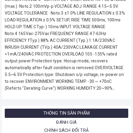
(max.) Noto.2 100mVp-p VOLTAGE ADJ. RANGE 4.15~5.5V
VOLTAGE TOLERANCE Noto.3 ±1.0% LINE REGULATION ± 0.3%
LOAD REGULATION ± 0.5% SETUP, RISE TIME 500ms, 100ms
HOLD UP TIME CTyp-) 10ms INPUT VOLTAGE RANGE
Noto.4 165Vac-275Vac FREQUENCY RANGE 47-63Hz
EFFICIENCY fTyp.) 88% AC CURRENT (Typ.) 1.1A/230VAC
INRUSH CURRENT (TVp.) 40A/230VAC LEAKAGE CURRENT
<1mA/240VAC PROTECTION OVERLOAD 105 -135% rated
output power Protection type: Hiccup mode, recovers
automatically after fault condition is removed OVERVOLTAGE
5.5~6.5V Protection type: Shutdown o/p voltage, re-power on
to recover ENVIRONMENT WORKING TEMP. -30 ~ +70nC
(Referto "Derating Curve") WORKING HUMIDITY 20~90%...
THÔNG TIN SẢN PHẨM
ĐÁNH GIÁ
CHÍNH SÁCH ĐỔI TRẢ