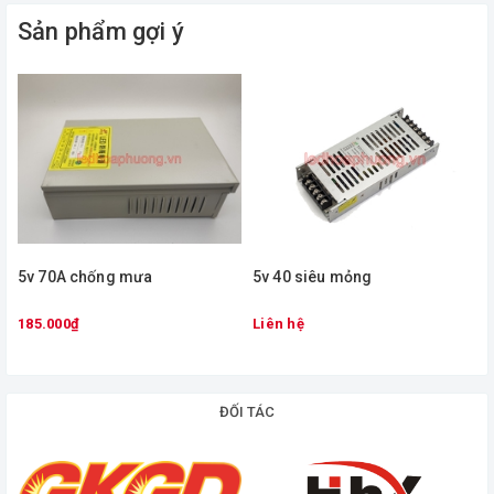
LINE
± 0.3%
Sản phẩm gợi ý
REGULATION
LOAD
± 0.5%
REGULATION
SETUP, RISE
500ms, 100ms
TIME
HOLD UP TIME
10ms
CTyp-)
5v 70A chống mưa
5v 40 siêu mỏng
VOLTAGE
RANGE
165Vac-275Vac
185.000₫
Liên hệ
Noto.4
FREQUENCY
47-63Hz
RANGE
ĐỐI TÁC
EFFICIENCY
88%
fTyp.)
INPUT