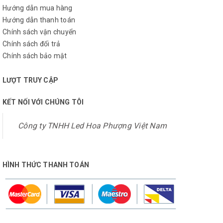
5.5~6.5V
Hướng dẫn mua hàng
Hướng dẫn thanh toán
Protection type:
Chính sách vận chuyển
Shutdown o/p
OVERVOLTAGE
Chính sách đổi trả
voltage, re-
Chính sách bảo mật
power on to
recover
LƯỢT TRUY CẬP
-30 ~ +70nC
WORKING TEMP.
(Referto "Derating
KẾT NỐI VỚI CHÚNG TÔI
Curve")
Công ty TNHH Led Hoa Phượng Việt Nam
WORKING
20~90% RH non-
HUMIDITY
condensing
STORAGE TEMP.,
HÌNH THỨC THANH TOÁN
-40~+85°C,10~95%R
ENVIRONMENT
HUMIDITY
TEMP.
±0.03%/°C
COEFFICIENT
(0~50°C)