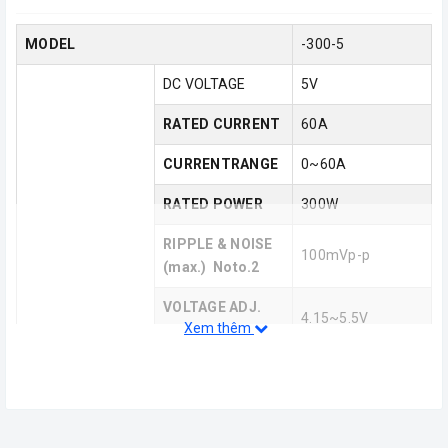
MODEL
-300-5
DC VOLTAGE
5V
RATED CURRENT
60A
CURRENTRANGE
0~60A
RATED POWER
300W
RIPPLE & NOISE
100mVp-p
(max.) Noto.2
VOLTAGE ADJ.
4.15~5.5V
Xem thêm
RANGE
VOLTAGE
OUTPUT
TOLERANCE
±1.0%
Noto.3