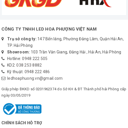
AC CURRENT
1.1A/230VAC
(Typ.)
INRUSH
40A/230VAC
CÔNG TY TNHH LED HOA PHƯỢNG VIỆT NAM
CURRENT (TVp.)
Trụ sở công ty:
147 Bến láng, Phường Đằng Lâm, Quận Hải An,
LEAKAGE
TP. Hải Phòng
<1mA/240VAC
CURRENT
Showroom:
103 Trần Văn Giang, Đằng Hải , Hải An, Hải Phòng
Hotline:
0948 222 505
105 -135% rated
KD2:
038 253 8882
output power
Kỹ thuật:
0948 222 486
ledhoaphuong.vn@gmail.com
Protection type:
Hiccup mode,
Giấy phép ĐKKD số 0201962374 do Sở KH & ĐT Thành phố hải Phòng cấp
OVERLOAD
recovers
ngày 03/05/2019
automatically
after fault
condition is
PROTECTION
removed
CHÍNH SÁCH HỖ TRỢ